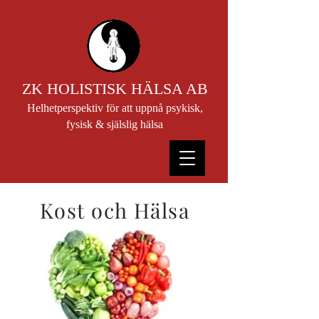
ZK HOLISTISK HÄLSA AB
Helhetperspektiv för att uppnå psykisk,
fysisk & själslig hälsa
Kost och Hälsa