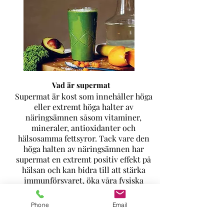
Vad är supermat
Supermat är kost som innehåller höga
eller extremt höga halter av
näringsämnen såsom vitaminer,
mineraler, antioxidanter och
hälsosamma fettsyror. Tack vare den
höga halten av näringsämnen har
supermat en extremt positiv effekt på
hälsan och kan bidra till att stärka
immunförsvaret, öka våra fysiska
presentationer, läka den obalans som
uppkommit . Frukter, bär, grönsaker,
Phone
Email
nötter frön, olivolja och kokosfett har
erkänts som supermat.