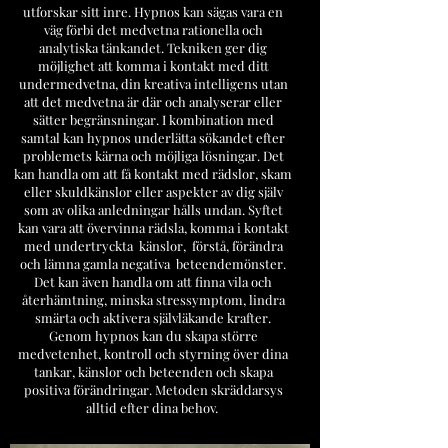
utforskar sitt inre. Hypnos kan sägas vara en
väg förbi det medvetna rationella och
analytiska tänkandet. Tekniken ger dig
möjlighet att komma i kontakt med ditt
undermedvetna, din kreativa intelligens utan
att det medvetna är där och analyserar eller
sätter begränsningar. I kombination med
samtal kan hypnos underlätta sökandet efter
problemets kärna och möjliga lösningar. Det
kan handla om att få kontakt med rädslor, skam
eller skuldkänslor eller aspekter av dig själv
som av olika anledningar hålls undan. Syftet
kan vara att övervinna rädsla, komma i kontakt
med undertryckta känslor, förstå, förändra
och lämna gamla negativa beteendemönster.
Det kan även handla om att finna vila och
återhämtning, minska stressymptom, lindra
smärta och aktivera självläkande krafter.
Genom hypnos kan du skapa större
medvetenhet, kontroll och styrning över dina
tankar, känslor och beteenden och skapa
positiva förändringar. Metoden skräddarsys
alltid efter dina behov.