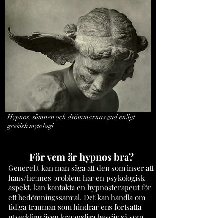
Hypnos, sömnen och drömmarnas gud enligt
grekisk mytologi.
För vem är hypnos bra?
Generellt kan man säga att den som inser att
hans/hennes problem har en psykologisk
aspekt, kan kontakta en hypnos
terapeut
för
ett bedömningssamtal. Det kan handla om
tidiga trauman som hindrar ens fortsatta
utveckling
även
kroppsliga besvär så som