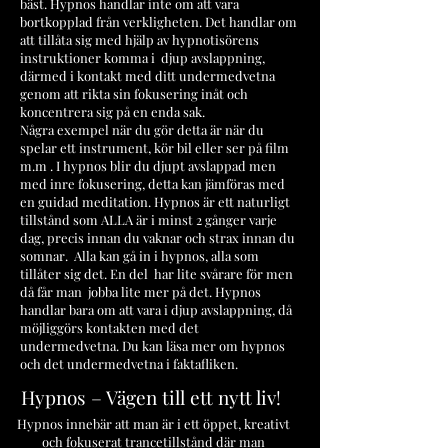
bäst. Hypnos handlar inte om att vara
bortkopplad från verkligheten. Det handlar om
att tillåta sig med hjälp av hypnotisörens
instruktioner komma i djup avslappning,
därmed i kontakt med ditt undermedvetna
genom att
rikta sin fokusering inåt och
koncentrera sig på en enda sak.
Några exempel när du gör detta är när du
spelar ett instrument, kör bil eller ser på film
m.m . I hypnos blir du djupt avslappad men
med inre fokusering, detta kan jämföras med
en guidad meditation. Hypnos är ett naturligt
tillstånd som ALLA är i minst 2 gånger varje
dag, precis innan du vaknar och strax innan du
somnar. Alla kan gå in i hypnos, alla som
tillåter sig det. En del har lite svårare för men
då får man jobba lite mer på det. Hypnos
handlar bara om att vara i djup avslappning, då
möjliggörs kontakten med det
undermedvetna. Du kan läsa mer om hypnos
och det undermedvetna i faktafliken.
Hypnos – Vägen till ett nytt liv
!
Hypnos innebär att man är i ett öppet, kreativt
och fokuserat trancetillstånd där man